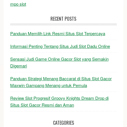
mpo slot
RECENT POSTS
Panduan Memilih Link Resmi Situs Slot Terpercaya
Informasi Penting Tentang Situs Judi Slot Dadu Online
Sensasi Judi Game Online Gacor Slot yang Semakin
Digemari
Panduan Strategi Menang Baccarat di Situs Slot Gacor
Maxwin Gampang Menang untuk Pemula
Review Slot Progresif Groovy Knights Dream Drop di
Situs Slot Gacor Resmi dan Aman
CATEGORIES