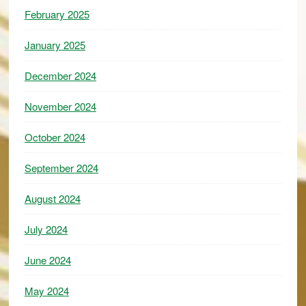
February 2025
January 2025
December 2024
November 2024
October 2024
September 2024
August 2024
July 2024
June 2024
May 2024