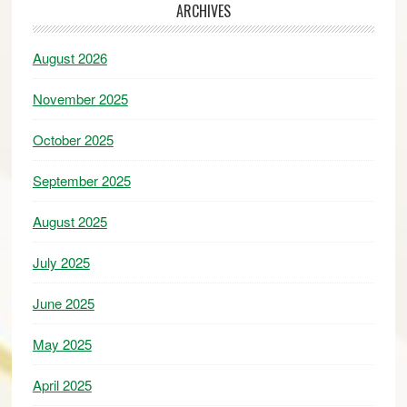
ARCHIVES
August 2026
November 2025
October 2025
September 2025
August 2025
July 2025
June 2025
May 2025
April 2025