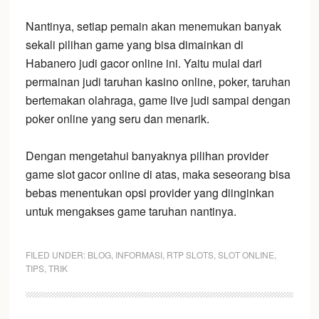
Nantinya, setiap pemain akan menemukan banyak
sekali pilihan game yang bisa dimainkan di
Habanero judi gacor online ini. Yaitu mulai dari
permainan judi taruhan kasino online, poker, taruhan
bertemakan olahraga, game live judi sampai dengan
poker online yang seru dan menarik.
Dengan mengetahui banyaknya pilihan provider
game slot gacor online di atas, maka seseorang bisa
bebas menentukan opsi provider yang diinginkan
untuk mengakses game taruhan nantinya.
FILED UNDER:
BLOG
,
INFORMASI
,
RTP SLOTS
,
SLOT ONLINE
,
TIPS
,
TRIK