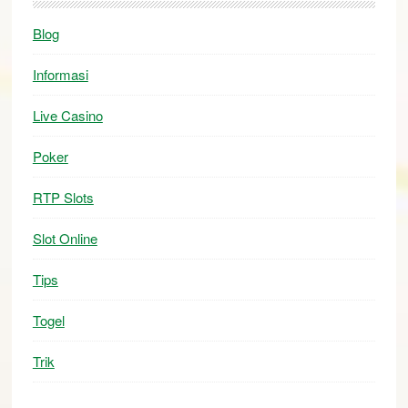
Blog
Informasi
Live Casino
Poker
RTP Slots
Slot Online
Tips
Togel
Trik