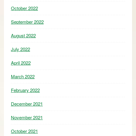
October 2022
September 2022
August 2022
July 2022
April 2022
March 2022
February 2022
December 2021
November 2021
October 2021