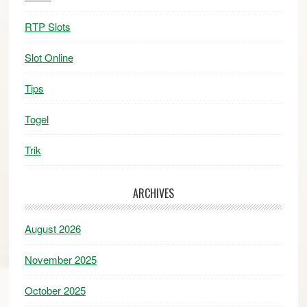
RTP Slots
Slot Online
Tips
Togel
Trik
ARCHIVES
August 2026
November 2025
October 2025