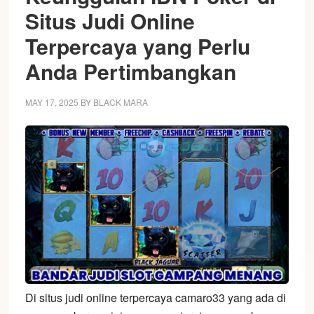
Situs Judi Online
Terpercaya yang Perlu
Anda Pertimbangkan
MAY 17, 2025
BY
BLACK MARA
Di situs judi online terpercaya
camaro33
yang ada di