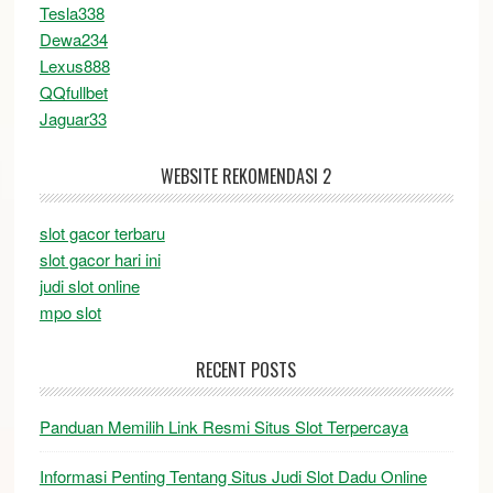
Tesla338
Dewa234
Lexus888
QQfullbet
Jaguar33
WEBSITE REKOMENDASI 2
slot gacor terbaru
slot gacor hari ini
judi slot online
mpo slot
RECENT POSTS
Panduan Memilih Link Resmi Situs Slot Terpercaya
Informasi Penting Tentang Situs Judi Slot Dadu Online