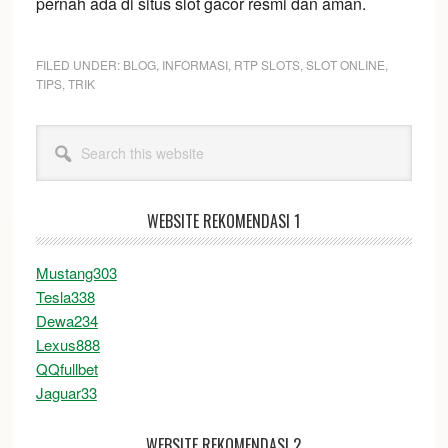
pernah ada di situs slot gacor resmi dan aman.
FILED UNDER:
BLOG
,
INFORMASI
,
RTP SLOTS
,
SLOT ONLINE
,
TIPS
,
TRIK
Primary
Search
Sidebar
this
website
WEBSITE REKOMENDASI 1
Mustang303
Tesla338
Dewa234
Lexus888
QQfullbet
Jaguar33
WEBSITE REKOMENDASI 2