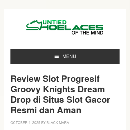
Skip
Skip
Skip
to
to
to
primary
main
primary
navigation
content
sidebar
MENU
Review Slot Progresif
Groovy Knights Dream
Drop di Situs Slot Gacor
Resmi dan Aman
OCTOBER 4, 2025
BY
BLACK MARA