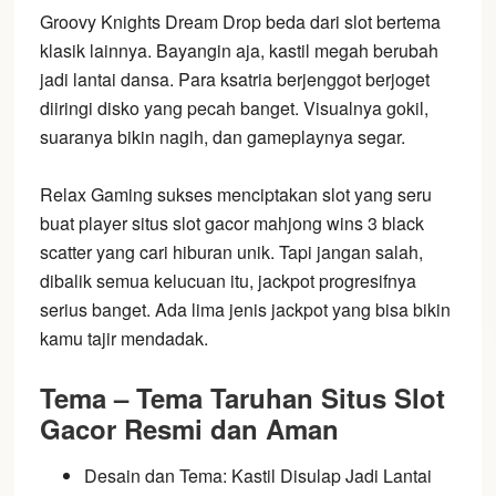
Groovy Knights Dream Drop beda dari slot bertema
klasik lainnya. Bayangin aja, kastil megah berubah
jadi lantai dansa. Para ksatria berjenggot berjoget
diiringi disko yang pecah banget. Visualnya gokil,
suaranya bikin nagih, dan gameplaynya segar.
Relax Gaming sukses menciptakan slot yang seru
buat player situs slot gacor mahjong wins 3 black
scatter yang cari hiburan unik. Tapi jangan salah,
dibalik semua kelucuan itu, jackpot progresifnya
serius banget. Ada lima jenis jackpot yang bisa bikin
kamu tajir mendadak.
Tema – Tema Taruhan Situs Slot
Gacor Resmi dan Aman
Desain dan Tema: Kastil Disulap Jadi Lantai