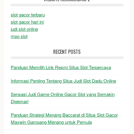
slot gacor terbaru
slot gacor hari ini
judi slot online
mpo slot
RECENT POSTS
Panduan Memilih Link Resmi Situs Slot Terpercaya
Informasi Penting Tentang Situs Judi Slot Dadu Online
Sensasi Judi Game Online Gacor Slot yang Semakin
Digemari
Panduan Strategi Menang Baccarat di Situs Slot Gacor
Maxwin Gampang Menang untuk Pemula