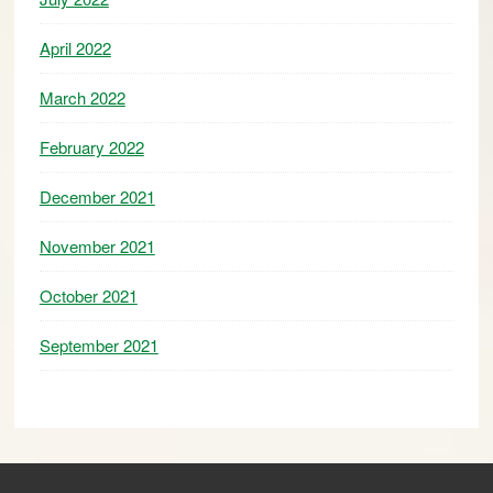
April 2022
March 2022
February 2022
December 2021
November 2021
October 2021
September 2021