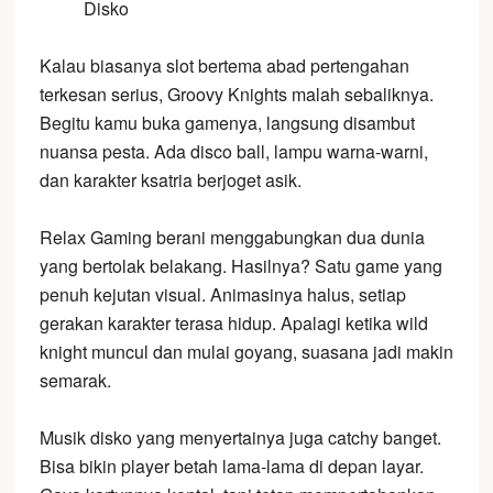
Disko
Kalau biasanya slot bertema abad pertengahan
terkesan serius, Groovy Knights malah sebaliknya.
Begitu kamu buka gamenya, langsung disambut
nuansa pesta. Ada disco ball, lampu warna-warni,
dan karakter ksatria berjoget asik.
Relax Gaming berani menggabungkan dua dunia
yang bertolak belakang. Hasilnya? Satu game yang
penuh kejutan visual. Animasinya halus, setiap
gerakan karakter terasa hidup. Apalagi ketika wild
knight muncul dan mulai goyang, suasana jadi makin
semarak.
Musik disko yang menyertainya juga catchy banget.
Bisa bikin player betah lama-lama di depan layar.