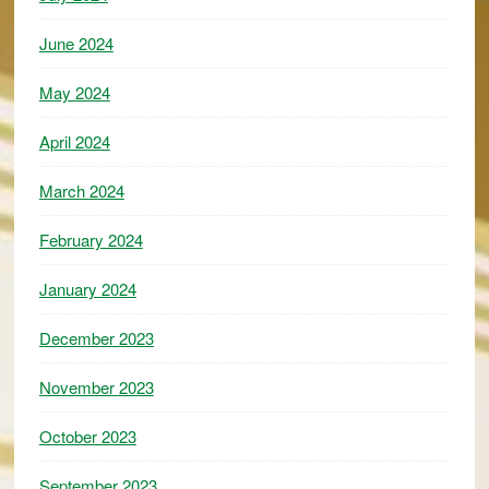
June 2024
May 2024
April 2024
March 2024
February 2024
January 2024
December 2023
November 2023
October 2023
September 2023