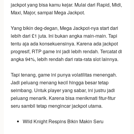
jackpot yang bisa kamu kejar. Mulai dari Rapid, Midi,
Maxi, Major, sampai Mega Jackpot.
Yang bikin deg-degan, Mega Jackpot-nya start dari
lebih dari £1 juta. Ini bukan angka main-main. Tapi
tentu aja ada konsekuensinya. Karena ada jackpot
progresif, RTP game ini jadi lebih rendah. Tercatat di
angka 94%, lebih rendah dari rata-rata slot lainnya.
Tapi tenang, game ini punya volatilitas menengah.
Jadi peluang menang kecil hingga besar tetap
seimbang. Untuk player yang sabar, ini justru jadi
peluang menarik. Karena bisa menikmati fitur-fitur
seru sambil tetap mengincar jackpot utama.
Wild Knight Respins Bikin Makin Seru