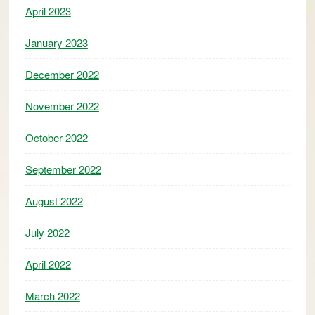
April 2023
January 2023
December 2022
November 2022
October 2022
September 2022
August 2022
July 2022
April 2022
March 2022