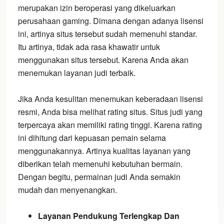
merupakan izin beroperasi yang dikeluarkan
perusahaan gaming. Dimana dengan adanya lisensi
ini, artinya situs tersebut sudah memenuhi standar.
Itu artinya, tidak ada rasa khawatir untuk
menggunakan situs tersebut. Karena Anda akan
menemukan layanan judi terbaik.
Jika Anda kesulitan menemukan keberadaan lisensi
resmi, Anda bisa melihat rating situs. Situs judi yang
terpercaya akan memiliki rating tinggi. Karena rating
ini dihitung dari kepuasan pemain selama
menggunakannya. Artinya kualitas layanan yang
diberikan telah memenuhi kebutuhan bermain.
Dengan begitu, permainan judi Anda semakin
mudah dan menyenangkan.
Layanan Pendukung Terlengkap Dan