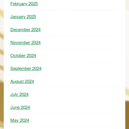
February 2025
January 2025
December 2024
November 2024
October 2024
September 2024
August 2024
July 2024
June 2024
May 2024