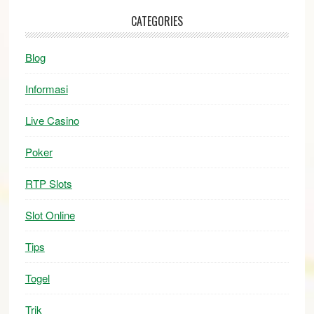
CATEGORIES
Blog
Informasi
Live Casino
Poker
RTP Slots
Slot Online
Tips
Togel
Trik