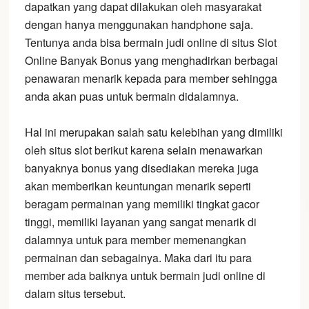
dapatkan yang dapat dilakukan oleh masyarakat
dengan hanya menggunakan handphone saja.
Tentunya anda bisa bermain judi online di situs Slot
Online Banyak Bonus yang menghadirkan berbagai
penawaran menarik kepada para member sehingga
anda akan puas untuk bermain didalamnya.
Hal ini merupakan salah satu kelebihan yang dimiliki
oleh situs slot berikut karena selain menawarkan
banyaknya bonus yang disediakan mereka juga
akan memberikan keuntungan menarik seperti
beragam permainan yang memiliki tingkat gacor
tinggi, memiliki layanan yang sangat menarik di
dalamnya untuk para member memenangkan
permainan dan sebagainya. Maka dari itu para
member ada baiknya untuk bermain judi online di
dalam situs tersebut.