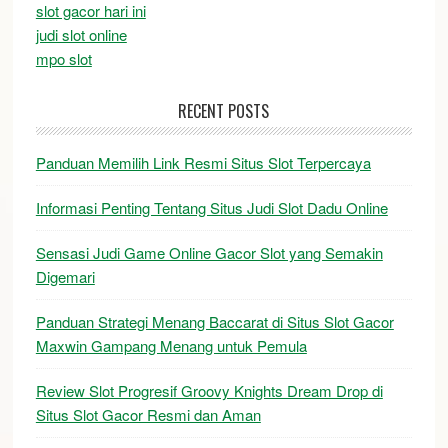
slot gacor hari ini
judi slot online
mpo slot
RECENT POSTS
Panduan Memilih Link Resmi Situs Slot Terpercaya
Informasi Penting Tentang Situs Judi Slot Dadu Online
Sensasi Judi Game Online Gacor Slot yang Semakin
Digemari
Panduan Strategi Menang Baccarat di Situs Slot Gacor
Maxwin Gampang Menang untuk Pemula
Review Slot Progresif Groovy Knights Dream Drop di
Situs Slot Gacor Resmi dan Aman