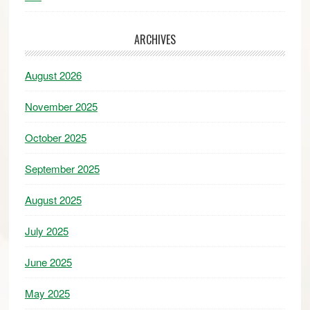
ARCHIVES
August 2026
November 2025
October 2025
September 2025
August 2025
July 2025
June 2025
May 2025