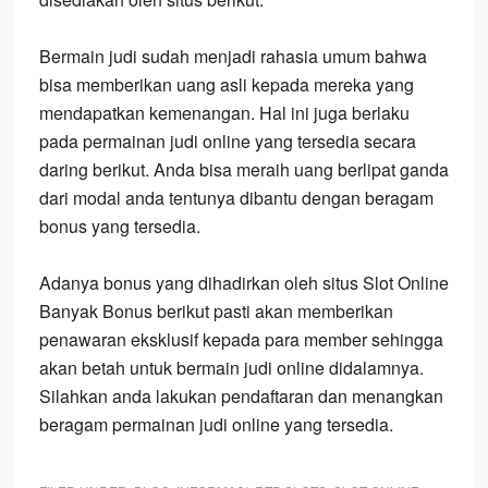
Bermain judi sudah menjadi rahasia umum bahwa
bisa memberikan uang asli kepada mereka yang
mendapatkan kemenangan. Hal ini juga berlaku
pada permainan judi online yang tersedia secara
daring berikut. Anda bisa meraih uang berlipat ganda
dari modal anda tentunya dibantu dengan beragam
bonus yang tersedia.
Adanya bonus yang dihadirkan oleh situs Slot Online
Banyak Bonus berikut pasti akan memberikan
penawaran eksklusif kepada para member sehingga
akan betah untuk bermain judi online didalamnya.
Silahkan anda lakukan pendaftaran dan menangkan
beragam permainan judi online yang tersedia.