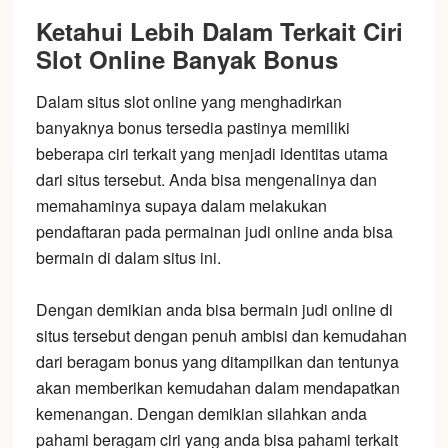
Ketahui Lebih Dalam Terkait Ciri
Slot Online Banyak Bonus
Dalam situs slot online yang menghadirkan
banyaknya bonus tersedia pastinya memiliki
beberapa ciri terkait yang menjadi identitas utama
dari situs tersebut. Anda bisa mengenalinya dan
memahaminya supaya dalam melakukan
pendaftaran pada permainan judi online anda bisa
bermain di dalam situs ini.
Dengan demikian anda bisa bermain judi online di
situs tersebut dengan penuh ambisi dan kemudahan
dari beragam bonus yang ditampilkan dan tentunya
akan memberikan kemudahan dalam mendapatkan
kemenangan. Dengan demikian silahkan anda
pahami beragam ciri yang anda bisa pahami terkait