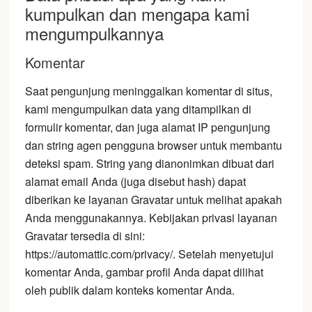
kumpulkan dan mengapa kami
mengumpulkannya
Komentar
Saat pengunjung meninggalkan komentar di situs,
kami mengumpulkan data yang ditampilkan di
formulir komentar, dan juga alamat IP pengunjung
dan string agen pengguna browser untuk membantu
deteksi spam. String yang dianonimkan dibuat dari
alamat email Anda (juga disebut hash) dapat
diberikan ke layanan Gravatar untuk melihat apakah
Anda menggunakannya. Kebijakan privasi layanan
Gravatar tersedia di sini:
https://automattic.com/privacy/. Setelah menyetujui
komentar Anda, gambar profil Anda dapat dilihat
oleh publik dalam konteks komentar Anda.