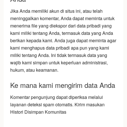
Jika Anda memiliki akun di situs ini, atau telah
meninggalkan komentar, Anda dapat meminta untuk
menerima file yang diekspor dari data pribadi yang
kami miliki tentang Anda, termasuk data yang Anda
berikan kepada kami. Anda juga dapat meminta agar
kami menghapus data pribadi apa pun yang kami
miliki tentang Anda. Ini tidak termasuk data yang
wajib kami simpan untuk keperluan administrasi,
hukum, atau keamanan.
Ke mana kami mengirim data Anda
Komentar pengunjung dapat diperiksa melalui
layanan deteksi spam otomatis. Kirim masukan
Histori Disimpan Komunitas