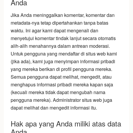
Anda
Jika Anda meninggalkan komentar, komentar dan
metadata-nya tetap dipertahankan tanpa batas
waktu. Ini agar kami dapat mengenali dan
menyetujui komentar tindak lanjut secara otomatis
alih-alih menahannya dalam antrean moderasi.
Untuk pengguna yang mendaftar di situs web kami
(jika ada), kami juga menyimpan informasi pribadi
yang mereka berikan di profil pengguna mereka.
Semua pengguna dapat melihat, mengedit, atau
menghapus informasi pribadi mereka kapan saja
(kecuali mereka tidak dapat mengubah nama
pengguna mereka). Administrator situs web juga
dapat melihat dan mengedit informasi itu.
Hak apa yang Anda miliki atas data
Anda