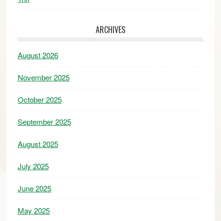
ARCHIVES
August 2026
November 2025
October 2025
September 2025
August 2025
July 2025
June 2025
May 2025