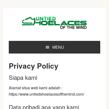
Skip
Skip
Skip
to
to
to
primary
main
primary
navigation
content
sidebar
MENU
Privacy Policy
Siapa kami
Alamat situs web kami adalah :
https://www.untiedshoelacesofthemind.com/
Data pribadi apa yang kami