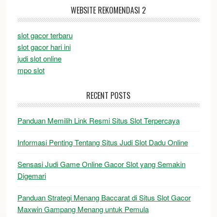
WEBSITE REKOMENDASI 2
slot gacor terbaru
slot gacor hari ini
judi slot online
mpo slot
RECENT POSTS
Panduan Memilih Link Resmi Situs Slot Terpercaya
Informasi Penting Tentang Situs Judi Slot Dadu Online
Sensasi Judi Game Online Gacor Slot yang Semakin
Digemari
Panduan Strategi Menang Baccarat di Situs Slot Gacor
Maxwin Gampang Menang untuk Pemula