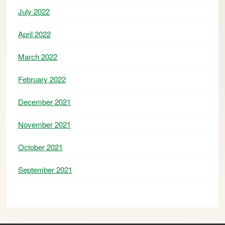
July 2022
April 2022
March 2022
February 2022
December 2021
November 2021
October 2021
September 2021