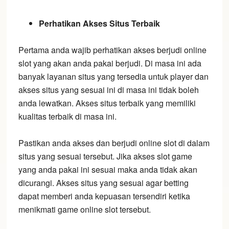
Perhatikan Akses Situs Terbaik
Pertama anda wajib perhatikan akses berjudi online
slot yang akan anda pakai berjudi. Di masa ini ada
banyak layanan situs yang tersedia untuk player dan
akses situs yang sesuai ini di masa ini tidak boleh
anda lewatkan. Akses situs terbaik yang memiliki
kualitas terbaik di masa ini.
Pastikan anda akses dan berjudi online slot di dalam
situs yang sesuai tersebut. Jika akses slot game
yang anda pakai ini sesuai maka anda tidak akan
dicurangi. Akses situs yang sesuai agar betting
dapat memberi anda kepuasan tersendiri ketika
menikmati game online slot tersebut.