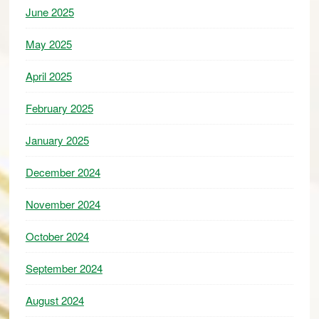
June 2025
May 2025
April 2025
February 2025
January 2025
December 2024
November 2024
October 2024
September 2024
August 2024