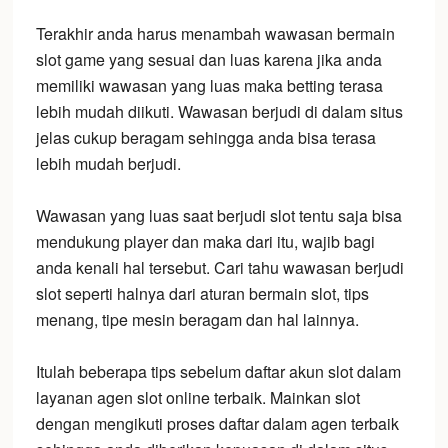
Terakhir anda harus menambah wawasan bermain
slot game yang sesuai dan luas karena jika anda
memiliki wawasan yang luas maka betting terasa
lebih mudah diikuti. Wawasan berjudi di dalam situs
jelas cukup beragam sehingga anda bisa terasa
lebih mudah berjudi.
Wawasan yang luas saat berjudi slot tentu saja bisa
mendukung player dan maka dari itu, wajib bagi
anda kenali hal tersebut. Cari tahu wawasan berjudi
slot seperti halnya dari aturan bermain slot, tips
menang, tipe mesin beragam dan hal lainnya.
Itulah beberapa tips sebelum daftar akun slot dalam
layanan agen slot online terbaik. Mainkan slot
dengan mengikuti proses daftar dalam agen terbaik