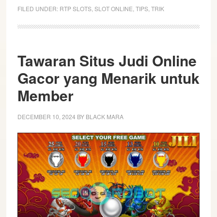
FILED UNDER:
RTP SLOTS
,
SLOT ONLINE
,
TIPS
,
TRIK
Tawaran Situs Judi Online
Gacor yang Menarik untuk
Member
DECEMBER 10, 2024
BY
BLACK MARA