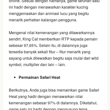
online. Sesuai dengan namanya, game taruhan satu
ini hadir dengan menawarkan karakter kucing
menggemaskan dan animasi lucu yang begitu
menarik perhatian kalangan pengguna.
Mengenai nilai kemenangan yang ditawarkannya
sendiri, King Cat memberikan RTP kepada pemain
sebesar 97,65%. Selain itu, di dalamnya juga
tersedia banyak sekali fitur – fitur menarik yang
sayang untuk dilewatkan begitu saja mulai dari wild
symbol, multiplier dan lain – lain.
Permainan Safari Heat
Berikutnya, Anda juga bisa memainkan game Safari
Heat yang hadir dengan menawarkan nilai
kemenangan sebesar 97% di dalamnya. Diketahui,
game satu ini hadir dengan mengusung tema