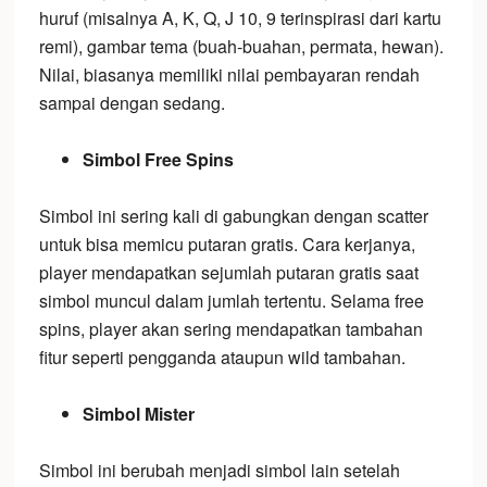
huruf (misalnya A, K, Q, J 10, 9 terinspirasi dari kartu
remi), gambar tema (buah-buahan, permata, hewan).
Nilai, biasanya memiliki nilai pembayaran rendah
sampai dengan sedang.
Simbol Free Spins
Simbol ini sering kali di gabungkan dengan scatter
untuk bisa memicu putaran gratis. Cara kerjanya,
player mendapatkan sejumlah putaran gratis saat
simbol muncul dalam jumlah tertentu. Selama free
spins, player akan sering mendapatkan tambahan
fitur seperti pengganda ataupun wild tambahan.
Simbol Mister
Simbol ini berubah menjadi simbol lain setelah