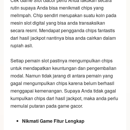
Cek Game Slot Gacor perlu Anda lakukan secara
rutin supaya Anda bisa menikmati chips yang
melimpah. Chip sendiri merupakan suatu koin pada
mesin slot digital yang bisa anda transaksikan
secara resmi.
Mendapat pengganda chips fantastis
dari hasil jackpot nantinya bisa anda cairkan dalam
rupiah asli.
Setiap pemain slot pastinya mengumpulkan chips
untuk mendapatkan keuntungan dan pengembalian
modal.
Namun tidak jarang di antara pemain yang
gagal mengumpulkan chips karena belum berhasil
menggapai kemenangan. Supaya Anda tidak gagal
kumpulkan chips dari hasil jackpot, maka anda perlu
memulai putaran pada game gacor.
Nikmati Game Fitur Lengkap