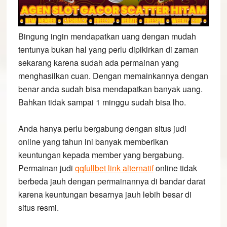
Bingung ingin mendapatkan uang dengan mudah
tentunya bukan hal yang perlu dipikirkan di zaman
sekarang karena sudah ada permainan yang
menghasilkan cuan. Dengan memainkannya dengan
benar anda sudah bisa mendapatkan banyak uang.
Bahkan tidak sampai 1 minggu sudah bisa lho.
Anda hanya perlu bergabung dengan situs judi
online yang tahun ini banyak memberikan
keuntungan kepada member yang bergabung.
Permainan judi
qqfullbet link alternatif
online tidak
berbeda jauh dengan permainannya di bandar darat
karena keuntungan besarnya jauh lebih besar di
situs resmi.