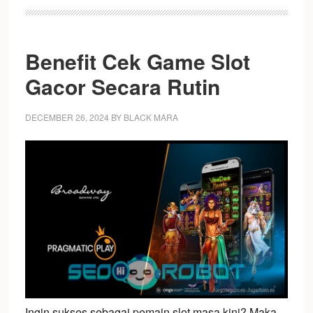
Benefit Cek Game Slot
Gacor Secara Rutin
DECEMBER 26, 2024
BY
BLACK MARA
Ingin sukses sebagai pemain slot masa kini? Maka