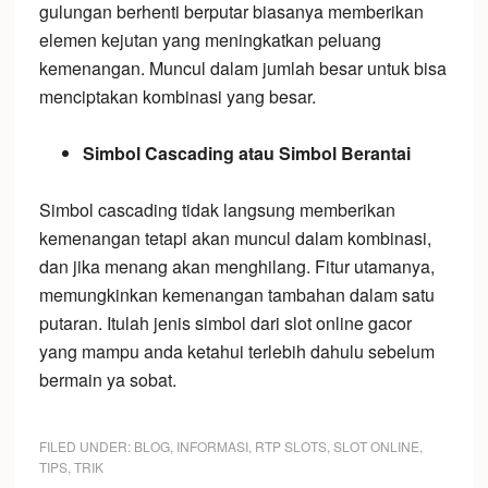
gulungan berhenti berputar biasanya memberikan
elemen kejutan yang meningkatkan peluang
kemenangan. Muncul dalam jumlah besar untuk bisa
menciptakan kombinasi yang besar.
Simbol Cascading atau Simbol Berantai
Simbol cascading tidak langsung memberikan
kemenangan tetapi akan muncul dalam kombinasi,
dan jika menang akan menghilang. Fitur utamanya,
memungkinkan kemenangan tambahan dalam satu
putaran. Itulah jenis simbol dari slot online gacor
yang mampu anda ketahui terlebih dahulu sebelum
bermain ya sobat.
FILED UNDER:
BLOG
,
INFORMASI
,
RTP SLOTS
,
SLOT ONLINE
,
TIPS
,
TRIK