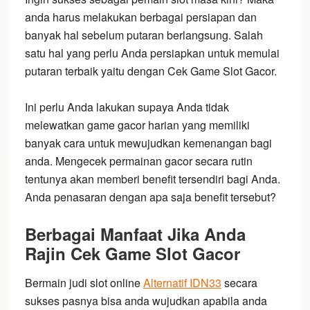
anda harus melakukan berbagai persiapan dan
banyak hal sebelum putaran berlangsung. Salah
satu hal yang perlu Anda persiapkan untuk memulai
putaran terbaik yaitu dengan Cek Game Slot Gacor.
Ini perlu Anda lakukan supaya Anda tidak
melewatkan game gacor harian yang memiliki
banyak cara untuk mewujudkan kemenangan bagi
anda. Mengecek permainan gacor secara rutin
tentunya akan memberi benefit tersendiri bagi Anda.
Anda penasaran dengan apa saja benefit tersebut?
Berbagai Manfaat Jika Anda
Rajin Cek Game Slot Gacor
Bermain judi slot online
Alternatif IDN33
secara
sukses pasnya bisa anda wujudkan apabila anda