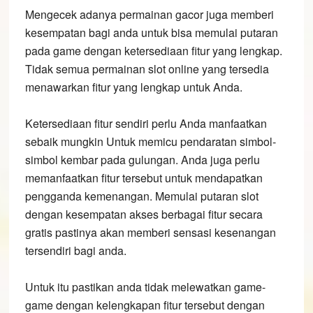
Mengecek adanya permainan gacor juga memberi
kesempatan bagi anda untuk bisa memulai putaran
pada game dengan ketersediaan fitur yang lengkap.
Tidak semua permainan slot online yang tersedia
menawarkan fitur yang lengkap untuk Anda.
Ketersediaan fitur sendiri perlu Anda manfaatkan
sebaik mungkin Untuk memicu pendaratan simbol-
simbol kembar pada gulungan. Anda juga perlu
memanfaatkan fitur tersebut untuk mendapatkan
pengganda kemenangan.
Memulai putaran slot
dengan kesempatan akses berbagai fitur secara
gratis pastinya akan memberi sensasi kesenangan
tersendiri bagi anda.
Untuk itu pastikan anda tidak melewatkan game-
game dengan kelengkapan fitur tersebut dengan