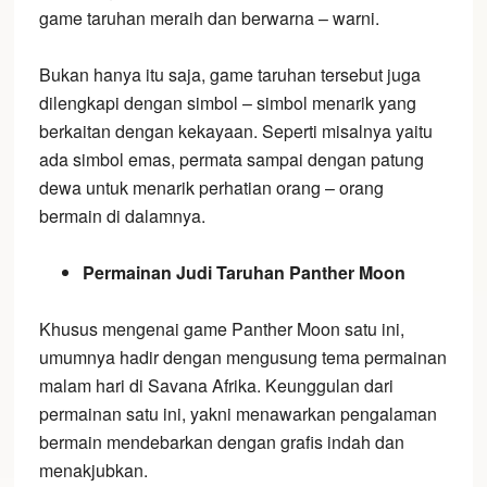
game taruhan meraih dan berwarna – warni.
Bukan hanya itu saja, game taruhan tersebut juga
dilengkapi dengan simbol – simbol menarik yang
berkaitan dengan kekayaan. Seperti misalnya yaitu
ada simbol emas, permata sampai dengan patung
dewa untuk menarik perhatian orang – orang
bermain di dalamnya.
Permainan Judi Taruhan Panther Moon
Khusus mengenai game Panther Moon satu ini,
umumnya hadir dengan mengusung tema permainan
malam hari di Savana Afrika. Keunggulan dari
permainan satu ini, yakni menawarkan pengalaman
bermain mendebarkan dengan grafis indah dan
menakjubkan.