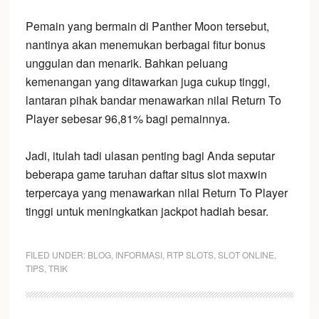
Pemain yang bermain di Panther Moon tersebut,
nantinya akan menemukan berbagai fitur bonus
unggulan dan menarik. Bahkan peluang
kemenangan yang ditawarkan juga cukup tinggi,
lantaran pihak bandar menawarkan nilai Return To
Player sebesar 96,81% bagi pemainnya.
Jadi, itulah tadi ulasan penting bagi Anda seputar
beberapa game taruhan daftar situs slot maxwin
terpercaya yang menawarkan nilai Return To Player
tinggi untuk meningkatkan jackpot hadiah besar.
FILED UNDER:
BLOG
,
INFORMASI
,
RTP SLOTS
,
SLOT ONLINE
,
TIPS
,
TRIK